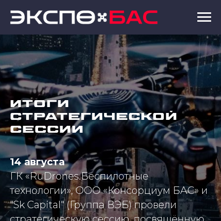
ИТОГИ
СТРАТЕГИЧЕСКОЙ
СЕССИИ
14 августа
ГК «RuDrones.Беспилотные
технологии», ООО «Консорциум БАС» и
"Sk Capital" (Группа ВЭБ) провели
стратегическую сессию, посвящённую