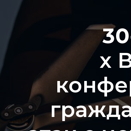
30
х 
конфе
гражда