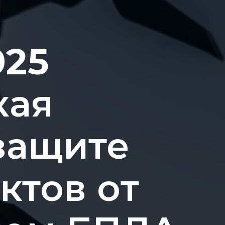
025
кая
защите
ктов от